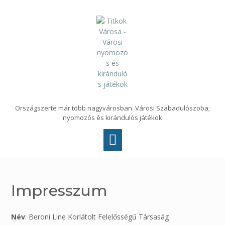
Skip
to
content
Országszerte már több nagyvárosban. Városi Szabadulószoba;
nyomozós és kirándulós játékok
Impresszum
Név
: Beroni Line Korlátolt Felelősségű Társaság