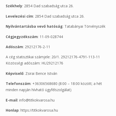
Székhely
: 2854 Dad szabadság utca 26.
Levelezési cím
: 2854 Dad szabadság utca 26.
Nyilvántartásba vevő hatóság
: Tatabányai Törvényszék
Cégjegyzékszám
: 11-09-028744
Adószám
: 29212176-2-11
A cég statisztikai számjele: 20/1. 29212176-4791-113-11
Közösségi adószám: HU29212176
Képviselő
: Zsirai Bence István
Telefonszám
: +36306568680 (8:00 – 18:00 között; a hét
minden napján hívható ügyfélszolgálat)
E-mail
: info@titkokvarosa.hu
Honlap
: https://titkokvarosa.hu