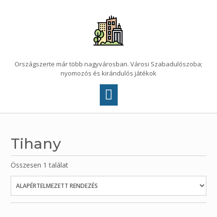
Skip
to
content
Országszerte már több nagyvárosban. Városi Szabadulószoba;
nyomozós és kirándulós játékok
Tihany
Összesen 1 találat