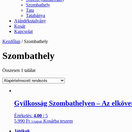
Szombathely
Tata
Tatabánya
Ajándékutalvány
Kosár
Kapcsolat
Kezdőlap
/ Szombathely
Szombathely
Összesen 1 találat
Gyilkosság Szombathelyen – Az elköve
Értékelés:
4.00
/ 5
5.990
Ft
Kosárba teszem
/csapat
Játékok