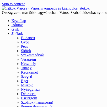
Skip to content
Országszerte már több nagyvárosban. Városi Szabadulószoba; nyomoz
Kezdőlap
Rólunk
Gyik
Játékok
Budapest
Győr
Pécs
Siófok
Székesfehérvár
Veszprém
Keszthely
Tihany
Kecskemét
Szeged
Eger
Miskolc
Nyíregyháza
Debrecen
Esztergom
Szolnok (hamarosan)
Sopron (hamarosan)