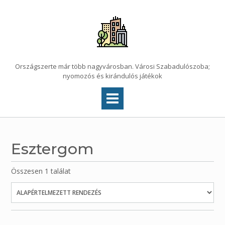
Skip
to
content
Országszerte már több nagyvárosban. Városi Szabadulószoba;
nyomozós és kirándulós játékok
Esztergom
Összesen 1 találat