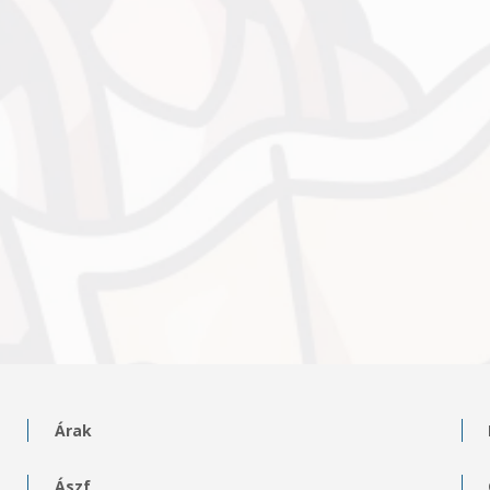
Árak
Ászf