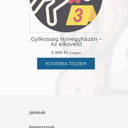
Gyilkosság Nyíregyházán –
Az elkövető
5.990
Ft
/csapat
KOSÁRBA TESZEM
Játékok
Impresszum