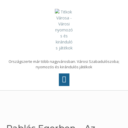
Skip
to
content
Országszerte már több nagyvárosban. Városi Szabadulószoba;
nyomozós és kirándulós játékok