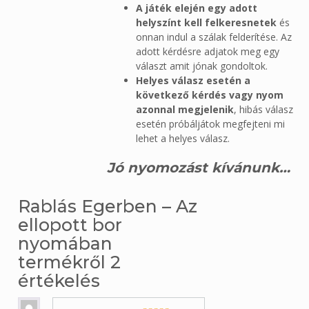
A játék elején egy adott
helyszínt kell felkeresnetek
és
onnan indul a szálak felderítése. Az
adott kérdésre adjatok meg egy
választ amit jónak gondoltok.
Helyes válasz esetén a
következő kérdés vagy nyom
azonnal megjelenik
, hibás válasz
esetén próbáljátok megfejteni mi
lehet a helyes válasz.
Jó nyomozást kívánunk…
Rablás Egerben – Az
ellopott bor
nyomában
termékről 2
értékelés