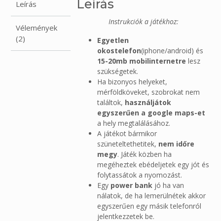
Leírás
Leírás
Instrukciók a játékhoz:
Vélemények
(2)
Egyetlen
okostelefon
(iphone/android) és
15-20mb mobilinternetre
lesz
szükségetek.
Ha bizonyos helyeket,
mérföldköveket, szobrokat nem
találtok,
használjátok
egyszerűen a google maps-et
a hely megtalálásához.
A játékot bármikor
szüneteltethetitek,
nem időre
megy
. Játék közben ha
megéheztek ebédeljetek egy jót és
folytassátok a nyomozást.
Egy
power bank
jó ha van
nálatok, de ha lemerülnétek akkor
egyszerűen egy másik telefonról
jelentkezzetek be.