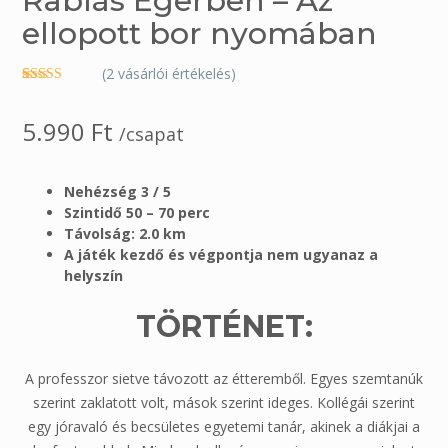
Rablás Egerben – Az
ellopott bor nyomában
(
2
vásárlói értékelés)
Értékelés
2
5.00
az 5-
5.990
Ft
ből,
értékelés
/csapat
alapján
Nehézség 3 / 5
Szintidő 50 – 70 perc
Távolság: 2.0 km
A játék kezdő és végpontja nem ugyanaz a
helyszín
TÖRTÉNET:
A professzor sietve távozott az étteremből. Egyes szemtanúk
szerint zaklatott volt, mások szerint ideges. Kollégái szerint
egy jóravaló és becsületes egyetemi tanár, akinek a diákjai a