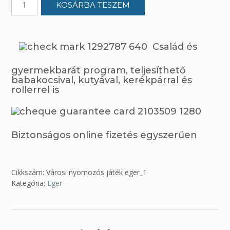
KOSÁRBA TESZEM
Egerben
-
Az
ellopott
Család és
bor
nyomában
gyermekbarát program, teljesíthető
mennyiség
babakocsival, kutyával, kerékpárral és
rollerrel is
Biztonságos online fizetés egyszerűen
Cikkszám:
Városi nyomozós játék eger_1
Kategória:
Eger