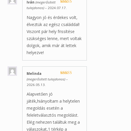
Iván
(megerősített
Értékelés:
5
/
tulajdonos)
–
2024.07.17.
5
Nagyon jó és érdekes volt,
élveztük az egész családdal!
Viszont pár hely frissítése
szükséges lenne, mert voltak
dolgok, amik már át lettek
helyezve!
Melinda
Értékelés:
5
/
(megerősített tulajdonos)
–
5
2026.05.13.
Alapvetően jó
játék,hiányoltam a helytelen
megoldás esetén a
feleletválasztós megoldást.
Elég nehezen találtuk meg a
válaszokat,1 térkép a