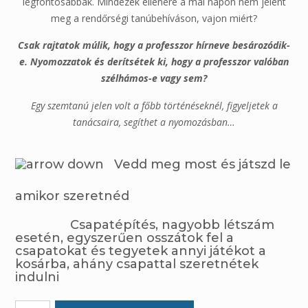
legfontosabbak. Mindezek ellenére a mai napon nem jelent
meg a rendőrségi tanúbehíváson, vajon miért?
Csak rajtatok múlik, hogy a professzor hírneve besározódik-
e. Nyomozzatok és derítsétek ki, hogy a professzor valóban
szélhámos-e vagy sem?
Egy szemtanú jelen volt a főbb történéseknél, figyeljetek a
tanácsaira, segíthet a nyomozásban…
Vedd meg most és játszd le
amikor szeretnéd
Csapatépítés, nagyobb létszám
esetén, egyszerűen osszátok fel a
csapatokat és tegyetek annyi játékot a
kosárba, ahány csapattal szeretnétek
indulni
Rablás