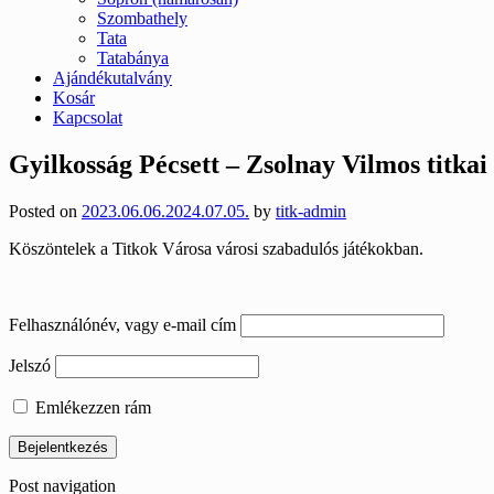
Szombathely
Tata
Tatabánya
Ajándékutalvány
Kosár
Kapcsolat
Gyilkosság Pécsett – Zsolnay Vilmos titkai
Posted on
2023.06.06.
2024.07.05.
by
titk-admin
Köszöntelek a Titkok Városa városi szabadulós játékokban.
Felhasználónév, vagy e-mail cím
Jelszó
Emlékezzen rám
Post navigation