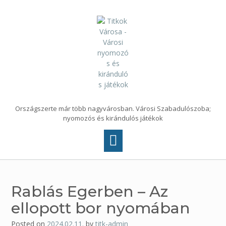
Skip
to
content
Országszerte már több nagyvárosban. Városi Szabadulószoba;
nyomozós és kirándulós játékok
Rablás Egerben – Az
ellopott bor nyomában
Posted on
2024.02.11.
by
titk-admin