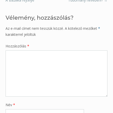
A Bazilika rejtélye
Tudomány nevében!?
→
Vélemény, hozzászólás?
Az e-mail címet nem tesszük közzé.
A kötelező mezőket
*
karakterrel jelöltük
Hozzászólás
*
Név
*