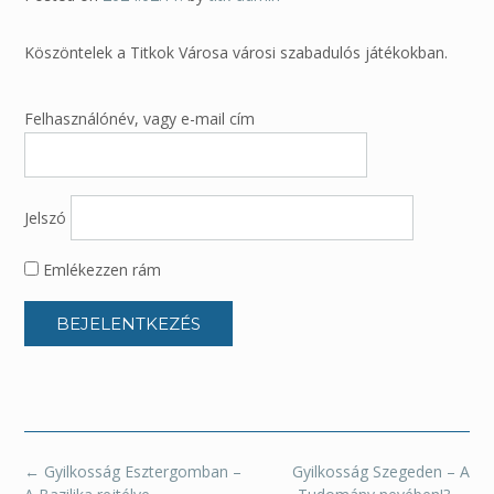
Köszöntelek a Titkok Városa városi szabadulós játékokban.
Felhasználónév, vagy e-mail cím
Jelszó
Emlékezzen rám
Post
←
Gyilkosság Esztergomban –
Gyilkosság Szegeden – A
navigation